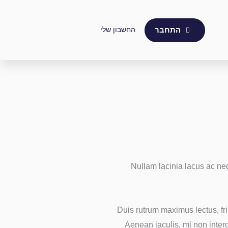
החשבון שלי
התחבר
Nullam lacinia lacus ac neq
Duis rutrum maximus lectus, fri
Aenean iaculis, mi non inter