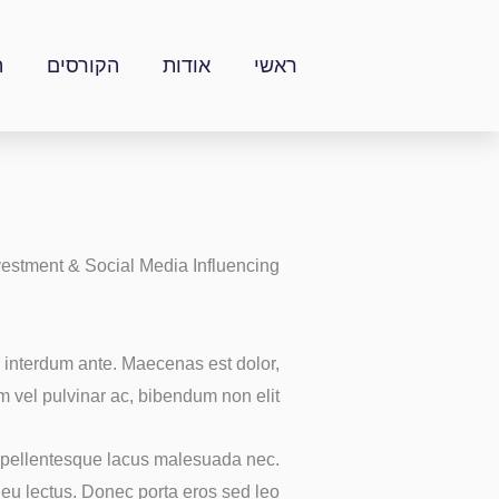
ילוג
תוכן
ראשי
אודות
הקורסים
ה
vestment & Social Media Influencing
ac interdum ante. Maecenas est dolor,
 vel pulvinar ac, bibendum non elit.
sed pellentesque lacus malesuada nec.
 eu lectus. Donec porta eros sed leo