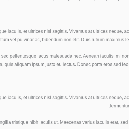
ue iaculis, et ultrices nisl sagittis. Vivamus at ultrices neque, 
tum vel pulvinar ac, bibendum non elit. Duis rutrum maximus lectus
, sed pellentesque lacus malesuada nec. Aenean iaculis, mi non 
, quis aliquam ipsum justo eu lectus. Donec porta eros sed leo ves
ue iaculis, et ultrices nisl sagittis. Vivamus at ultrices neque, 
fermentum
ngilla tristique nibh iaculis ut. Maecenas varius iaculis erat, 