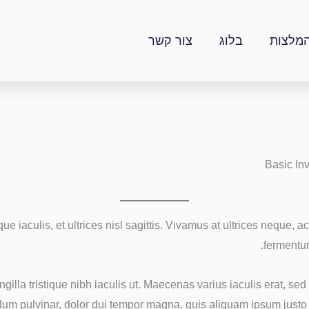
מלצות
בלוג
צור קשר
Basic In
ue iaculis, et ultrices nisl sagittis. Vivamus at ultrices neque, 
fermentum
ngilla tristique nibh iaculis ut. Maecenas varius iaculis erat, 
dum pulvinar, dolor dui tempor magna, quis aliquam ipsum justo