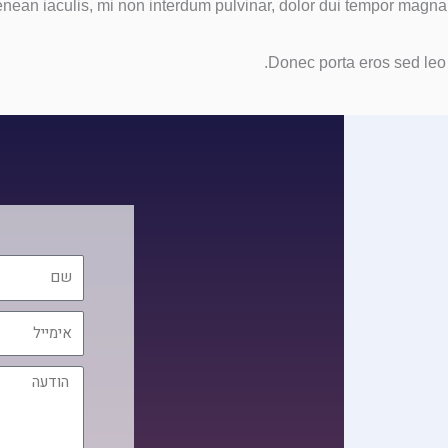
nean iaculis, mi non interdum pulvinar, dolor dui tempor magna,
Donec porta eros sed leo ve
שם
אימייל
הודעה