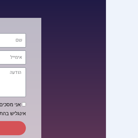
שם
אימייל
הודעה
הסכמה
אני מסכים/
אינגליש בה