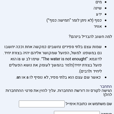
מים
שינה
ידע
כסף (לא ניתן לומר “חמישה כסף”)
אוויר
למה חשוב להבדיל בינהם?
שמות עצם בלתי ספירים נחשבים כמקשה אחת וככה יחשבו
גם במשפט. למשל, הפועל שמקושר אליהם יהיה בצורת יחיד.
לדוגמא:
“The water is not enought”. שימו לב ש is הוא
פועל בצורת יחיד(נלמד בהמשך לעומק את נושא הפעלים
ליחיד ולרבים).
כאשר שם עצם הוא בלתי ספיר, לא נוסיף לו a או an.
התחבר
הגישה לקורס זה דורשת התחברות. עליך להזין את פרטי ההתחברות
להלן!
שם משתמש או כתובת אימייל