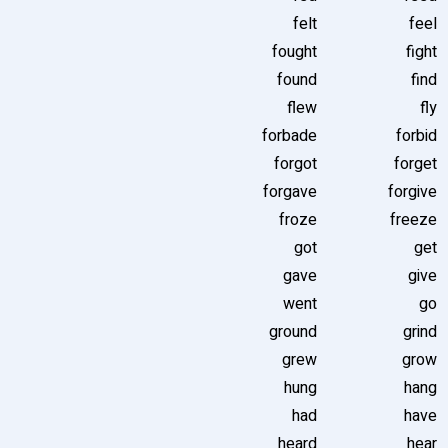
felt
feel
fought
fight
found
find
flew
fly
forbade
forbid
forgot
forget
forgave
forgive
froze
freeze
got
get
gave
give
went
go
ground
grind
grew
grow
hung
hang
had
have
heard
hear