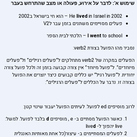
שימוש א’:
לדבר על אירוע, פעולה או מצב שהתרחש בעבר
in Israel in 2002 – הוא חי בישראל ב2002
lived
He
פעלים מסויימים משתנים בזמן עבר לV2
to school – הלכתי לבית הספר
went
I
נסביר מהו הפועל בצורת verb2:
הפעלים במקרה של verb2 מתחלקים ל”פעלים רגילים” ול”פעלים
מיוחדים”. ל”פועל מיוחד” אין צורה קבועה בזמן זה ולכל פועל צורה
יחודית. ל”פועל רגיל” יש כללים קבועים כיצד יוצרים את הפועל
בצורה זו. נדבר על הכללים ל”פעלים הרגילים”:
לרוב מוסיפים ed לפועל. לעיתים הפועל יעבור שינוי קטן:
כאשר הפועל מסתיים ב- e , מוסיפים
d
בלבד לפועל. למשל:
live יהפוך ל- live
d
לפעלים המסתיימים ב- עיצור(כל אחת מאותיות האנגלית