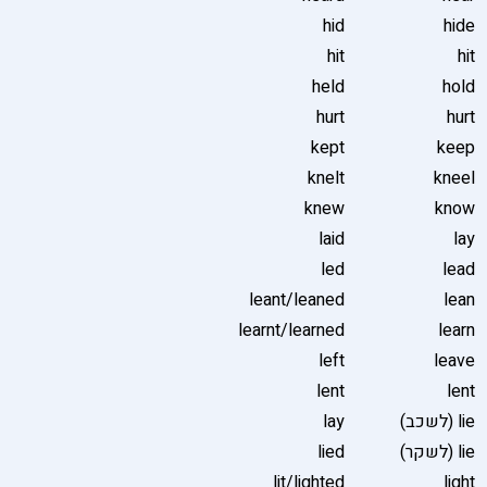
hid
hide
hit
hit
held
hold
hurt
hurt
kept
keep
knelt
kneel
knew
know
laid
lay
led
lead
leant/leaned
lean
learnt/learned
learn
left
leave
lent
lent
lie (לשכב)
lay
lie (לשקר)
lied
lit/lighted
light