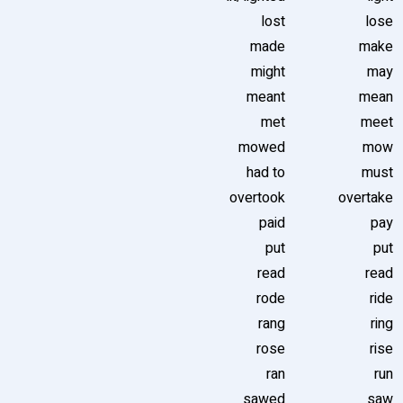
lost
lose
made
make
might
may
meant
mean
met
meet
mowed
mow
had to
must
overtook
overtake
paid
pay
put
put
read
read
rode
ride
rang
ring
rose
rise
ran
run
sawed
saw