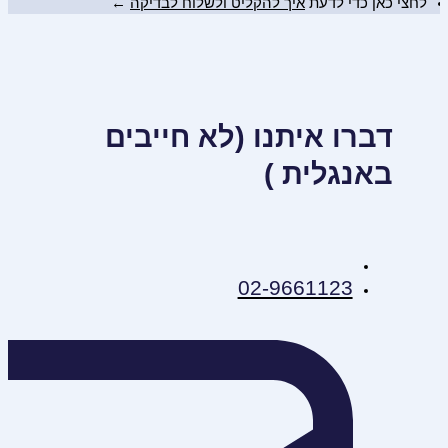
לחצי כאן כדי לדעת
איך להקליט ולשלוח לבדיקה
←
דברו איתנו (לא חייבים
באנגלית )
02-9661123