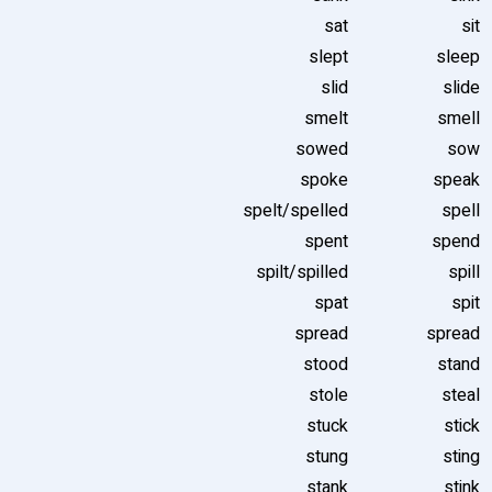
sat
sit
slept
sleep
slid
slide
smelt
smell
sowed
sow
spoke
speak
spelt/spelled
spell
spent
spend
spilt/spilled
spill
spat
spit
spread
spread
stood
stand
stole
steal
stuck
stick
stung
sting
stank
stink