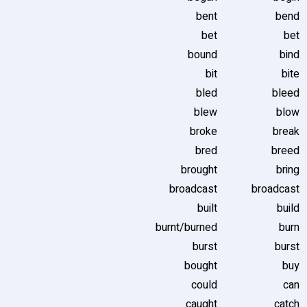
bent
bend
bet
bet
bound
bind
bit
bite
bled
bleed
blew
blow
broke
break
bred
breed
brought
bring
broadcast
broadcast
built
build
burnt/burned
burn
burst
burst
bought
buy
could
can
caught
catch