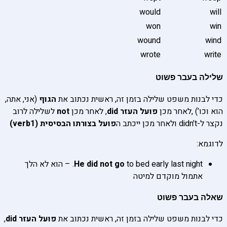
would
will
won
win
wound
wind
wrote
write
שלילה בעבר פשוט
כדי לבנות משפט שלילה בזמן זה, ראשית נכתוב את
הגוף
(אני, אתה,
הוא וכו’) ,לאחר מכן
פועל העזר did
, לאחר מכן
not
לשלילה לרוב
נקצר ל-didn’t ולאחר מכן ייכתב ה
פועל בצורתו הבסיסית (verb1)
לדוגמא:
go
He did not
to bed early last night. – הוא לא הלך
אתמול מוקדם למיטה
שאלה בעבר פשוט
כדי לבנות משפט שלילה בזמן זה, ראשית נכתוב את
פועל העזר did
,