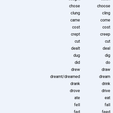
chose
choose
clung
cling
came
come
cost
cost
crept
creep
cut
cut
dealt
deal
dug
dig
did
do
drew
draw
dreamt/dreamed
dream
drank
drink
drove
drive
ate
eat
fell
fall
fed
feed