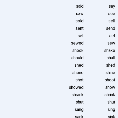
said
say
saw
see
sold
sell
sent
send
set
set
sewed
sew
shook
shake
should
shall
shed
shed
shone
shine
shot
shoot
showed
show
shrank
shrink
shut
shut
sang
sing
sank
sink