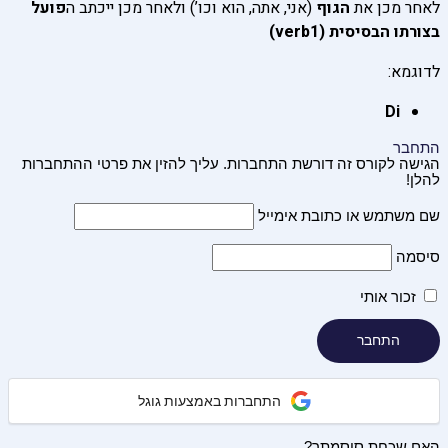
לאחר מכן את
הגוף
(אני, אתה, הוא וכו’) ולאחר מכן ייכתב ה
פועל
בצורתו הבסיסית (verb1)
לדוגמא:
Di
התחבר
הגישה לקורס זה דורשת התחברות. עליך להזין את פרטי ההתחברות
להלן!
שם משתמש או כתובת אימייל
סיסמה
זכור אותי
התחברות באמצעות גוגל
האם שכחת סיסמתך?