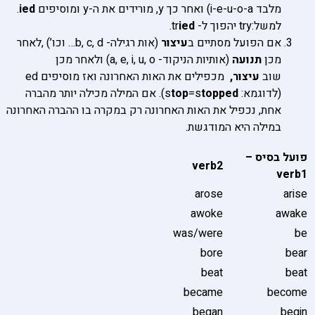
מלבד i-e-u-o-a) ואחר כך y, מורידים את ה-y ומוסיפים
ied
.
למשל:try יהפוך ל- tr
ied
.
אם הפועל מסתיים ב
עיצור
(אות רגילה- b, c, d… וכו’) ,לאחר
מכן
תנועה
(אותיות הניקוד- a, e, i, u, o) ולאחר מכן
שוב
עיצור,
מכפילים את האות האחרונה ואז מוסיפים ed
(לדוגמא: s
pped
o
t
=s
p
o
t
). אם המילה מכילה יותר מהברה
אחת, נכפיל את האות האחרונה רק במקרה בו ההברה האחרונה
במילה היא המודגשת.
פועל בסיס
–
verb2
verb1
arose
arise
awoke
awake
was/were
be
bore
bear
beat
beat
became
become
began
begin