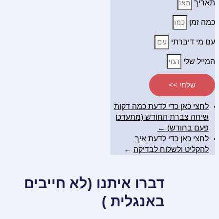
תאריך
כמה זמן
עם מי דיברתי
המייל שלי
שלחי >>
לחצי כאן כדי לדעת כמה דקות
שיחה צברת החודש (מתעדכן
פעם בחודש) ←
לחצי כאן כדי לדעת
איך
להקליט ולשלוח לבדיקה
←
דברו איתנו (לא חייבים
באנגלית )