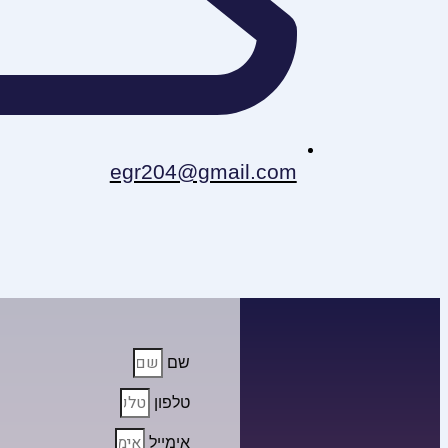
egr204@gmail.com
שם
טלפון
אימייל