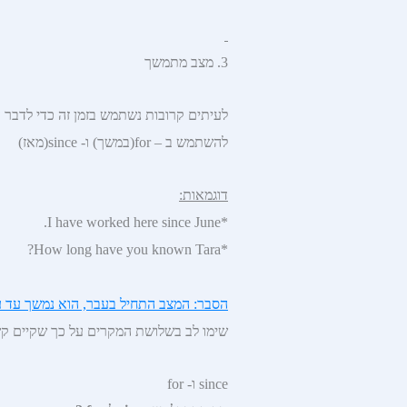
3. מצב מתמשך
לעיתים קרובות נשתמש בזמן זה כדי לדבר 
להשתמש ב – for(במשך) ו- since(מאז)
דוגמאות:
*I have worked here since June.
*How long have you known Tara?
הסבר: המצב התחיל בעבר, הוא נמשך עד עכש
שימו לב בשלושת המקרים על כך שקיים קשר
since ו- for