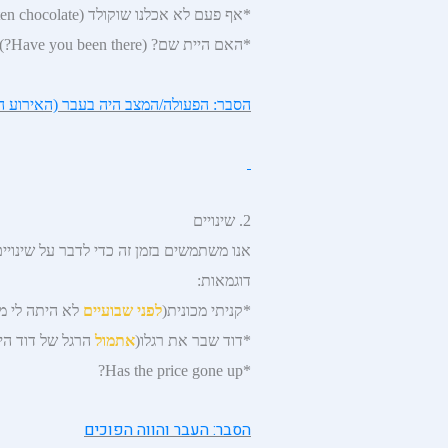
*אף פעם לא אכלנו שוקולד (We have never eaten chocolate )
*האם היית שם? (Have you been there?)
הסבר: הפעולה/המצב היה בעבר (האירוע התר
2. שינויים
אנו משתמשים בזמן זה כדי לדבר על שינויי
דוגמאות:
*קניתי מכונית(
לפני שבועיים
לא היתה לי מכ
*דוד שבר את רגלו(
אתמול
הרגל של דוד הי
*Has the price gone up?
הסבר: העבר והווה הפוכים