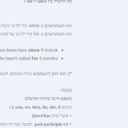
מה ההבדל בין since ל-for ?
אנו משתמשים ב-since כדי לדבר נקודה של זמן בעבר ( דוגמה: מאז 1997 אנחנו חברים,מאז השעה 9, מאז 1 בינואר וכו’… )
אנו משתמשים ב-for כדי לדבר על תקופת זמן(דוגמה: אנחנו חברים במשך 7 שנים/2 שבועות, 5 שנים וכו’… ):
have been here
since
9 o’clock.
hn hasn’t called
for
6 months.
*ב-for ניתן להשתמש בכל הזמנים, לעומת since שלרוב נשתמש בו רק בזמני- perfect .
מבנה:
משפט חיובי בהווה המושלם
נושא(
i, you, we, they, he, she, it
)
+
פועל עזר(
have/has)
+
past participle-v3
הפועל בצורתו השל