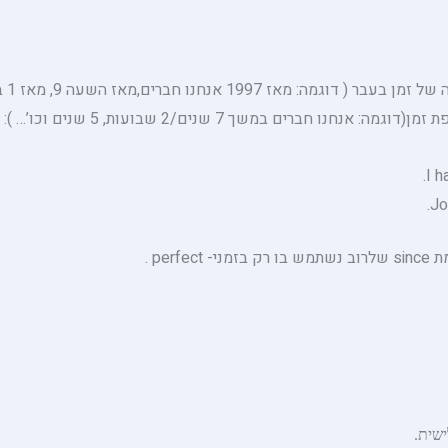
I 
Jo
ישית.