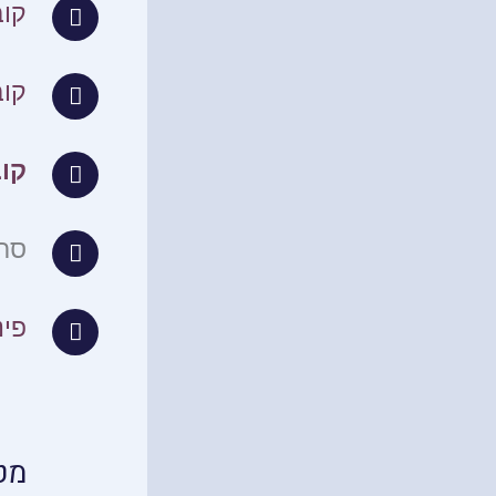
קוב
קוב
קו
סרט
פינ
מט