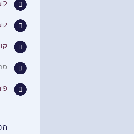
קוב
קוב
קו
סרט
פינ
מט