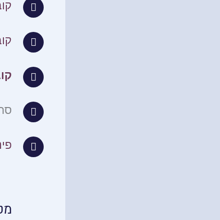
קוב
קוב
קו
סרט
פינ
מט