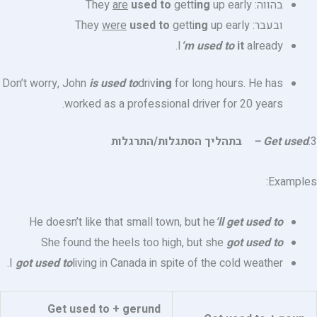
בהווה: They
up early
ing
gett
used to
are
ובעבר: They
up early
ng
getti
used to
were
I
‘m used to
it
already.
Don’t worry, John
is used to
driv
ing
for long hours. He has
worked as a professional driver for 20 years.
3.
Get used
–
בתהליך הסתגלות/התרגלות
Examples:
He doesn’t like that small town, but he
‘ll get used to
She found the heels too high, but she
got used to
I
got used to
living in Canada in spite of the cold weather.
Get used to + gerund