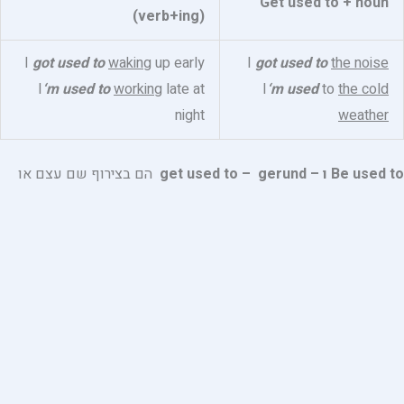
Get used to + noun
(verb+ing)
I
got used to
waking
up early
I
got used to
the noise
I
‘m used to
working
late at
I
‘m used
to
the cold
night
weather
Be used to ו –
get used to – gerund
הם בצירוף שם עצם או