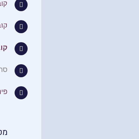
קוב
קוב
קו
סרט
פינ
מט