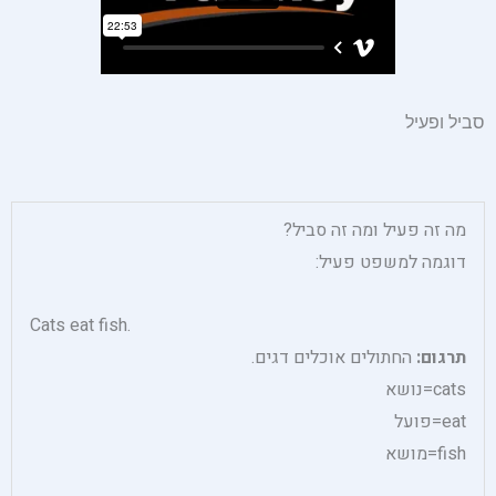
סביל ופעיל
מה זה פעיל ומה זה סביל?
דוגמה למשפט פעיל:
Cats eat fish.
תרגום:
החתולים אוכלים דגים.
cats=נושא
eat=פועל
fish=מושא