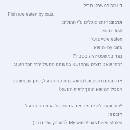
דוגמה למשפט סביל:
Fish are eaten by cats.
תרגום:
דגים נאכלים ע”י חתולים.
fish=נושא
are eaten=פועל
by cats=מושא.
מתי במשפט יהיה בסביל?
*מתי שאנו רוצים שהמושא במשפט הפעיל יהיה יותר חשוב .
אנו נותנים חשיבות למושא במשפט הפעיל, כיוון שבמשפט
הסביל המושא הופך להיות הנושא!
*מתי שאנו לא יודעים את הנושא של המשפט הפעיל
דוגמא:
My wallet has been stolen. (הארנק שלי נגנב.)