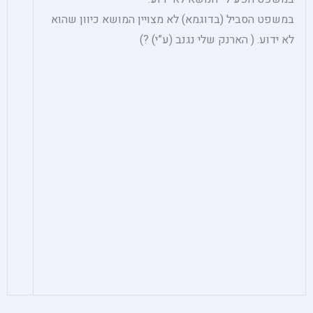
במשפט הסביל (בדוגמא) לא מצויין המושא כיוון שהוא
לא ידוע. ( הארנק שלי נגנב (ע”י) ?)