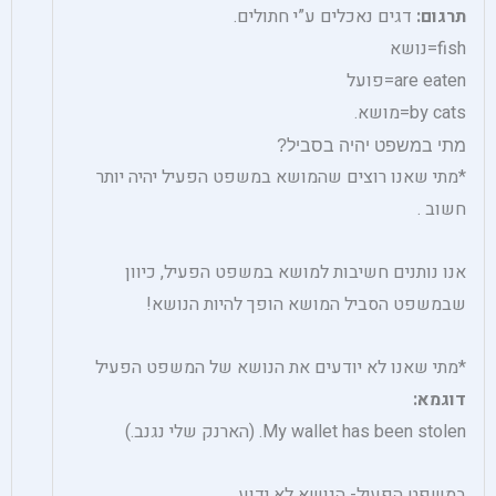
תרגום:
דגים נאכלים ע”י חתולים.
fish=נושא
are eaten=פועל
by cats=מושא.
מתי במשפט יהיה בסביל?
*מתי שאנו רוצים שהמושא במשפט הפעיל יהיה יותר
חשוב .
אנו נותנים חשיבות למושא במשפט הפעיל, כיוון
שבמשפט הסביל המושא הופך להיות הנושא!
*מתי שאנו לא יודעים את הנושא של המשפט הפעיל
דוגמא:
My wallet has been stolen. (הארנק שלי נגנב.)
במשפט הפעיל- הנושא לא ידוע.