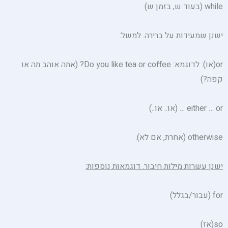
while (בעוד ש, בזמן ש)
ישנן שמעידות על ברירה. למשל:
or(או). לדוגמא: Do you like tea or coffee? (אתה אוהב תה או
קפה?)
either … or … (או.. או..)
otherwise (אחרת, אם לא).
ישנן עשרות מילות חיבור. דוגמאות נוספות:
for (עבור/בגלל)
so(אז)