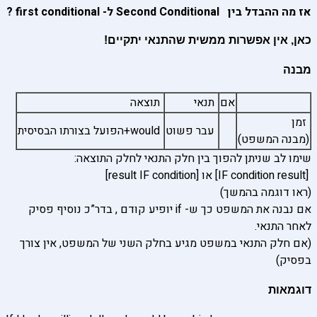
אז מה ההבדל בין Second Conditional ל- first conditional ?
כאן, אין אפשרות ממשית שהתנאי יתקיים!
מבנה
אם
תנאי
תוצאה
זמן
עבר פשוט
would+הפועל בצורתו הבסיסית
(מבנה המשפט)
שימו לב שניתן להפוך בין חלק התנאי לחלק התוצאה:
[IF condition result] או [result IF condition]
(ראו דוגמה בהמשך)
אם נבנה את המשפט כך ש- if יופיע קודם , בדר”כ נוסיף פסיק
לאחר התנאי.
(אם חלק התנאי במשפט מגיע בחלק השני של המשפט, אין צורך
בפסיק)
דוגמאות