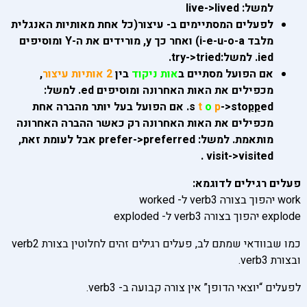
למשל: live->lived
לפעלים המסתיימים ב- עיצור(כל אחת מאותיות האנגלית
מלבד i-e-u-o-a) ואחר כך y, מורידים את ה-Y ומוסיפים
ied. למשל:try->tried.
אם הפועל מסתיים ב
אות ניקוד
בין
2 אותיות עיצור
,
מכפילים את האות האחרונה ומוסיפים ed. למשל:
pp
->sto
p
o
t
s
ed. אם הפועל בעל יותר מהברה אחת
מכפילים את האות האחרונה רק כאשר ההברה האחרונה
מותאמת. למשל: prefer->preferred אבל לעומת זאת,
visit->visited .
פעלים רגילים לדוגמא:
work יהפוך בצורה verb3 ל- worked
explode יהפוך בצורה verb3 ל- exploded
כמו שבוודאי שמתם לב, פעלים רגילים זהים לחלוטין בצורת verb2
ובצורת verb3.
לפעלים “יוצאי הדופן” אין צורה קבועה ב- verb3.