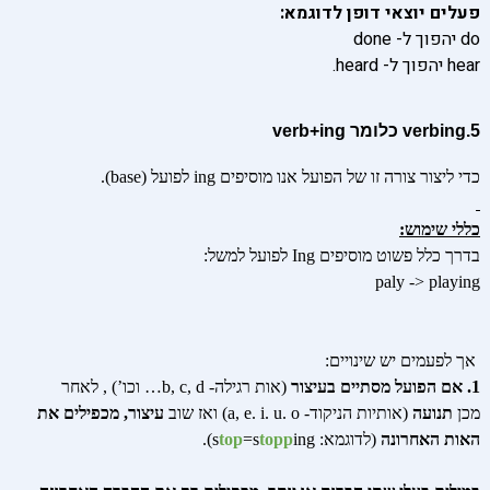
פעלים יוצאי דופן לדוגמא:
do יהפוך ל- done
hear יהפוך ל- heard.
5.
verbing כלומר verb+ing
כדי ליצור צורה זו של הפועל אנו מוסיפים ing לפועל (base).
כללי שימוש:
בדרך כלל פשוט מוסיפים Ing לפועל למשל:
paly -> playing
אך לפעמים יש שינויים:
1. אם הפועל מסתיים בעיצור
(אות רגילה- b, c, d… וכו’) , לאחר
מכן
תנועה
(אותיות הניקוד- a, e. i. u. o) ואז שוב
עיצור, מכפילים את
האות האחרונה
(לדוגמא: s
ing).
topp
=s
top