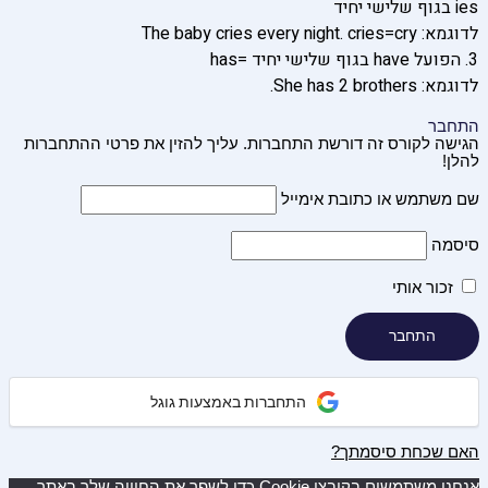
ies בגוף שלישי יחיד
לדוגמא: The baby cries every night. cries=cry
3. הפועל have בגוף שלישי יחיד =has
לדוגמא: She has 2 brothers.
התחבר
הגישה לקורס זה דורשת התחברות. עליך להזין את פרטי ההתחברות
להלן!
שם משתמש או כתובת אימייל
סיסמה
זכור אותי
התחברות באמצעות גוגל
האם שכחת סיסמתך?
אנחנו משתמשים בקובצי Cookie כדי לשפר את החוויה שלך באתר.