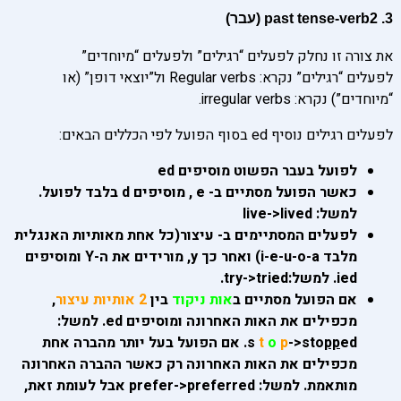
3. past tense-verb2 (עבר)
את צורה זו נחלק לפעלים “רגילים” ולפעלים “מיוחדים”
לפעלים “רגילים” נקרא: Regular verbs ול”יוצאי דופן” (או
“מיוחדים”) נקרא: irregular verbs.
לפעלים רגילים נוסיף ed בסוף הפועל לפי הכללים הבאים:
לפועל בעבר הפשוט מוסיפים ed
כאשר הפועל מסתיים ב- e , מוסיפים d בלבד לפועל.
למשל: live->lived
לפעלים המסתיימים ב- עיצור(כל אחת מאותיות האנגלית
מלבד i-e-u-o-a) ואחר כך y, מורידים את ה-Y ומוסיפים
ied. למשל:try->tried.
אם הפועל מסתיים ב
אות ניקוד
בין
2 אותיות עיצור
,
מכפילים את האות האחרונה ומוסיפים ed. למשל:
pp
->sto
p
o
t
s
ed. אם הפועל בעל יותר מהברה אחת
מכפילים את האות האחרונה רק כאשר ההברה האחרונה
מותאמת. למשל: prefer->preferred אבל לעומת זאת,