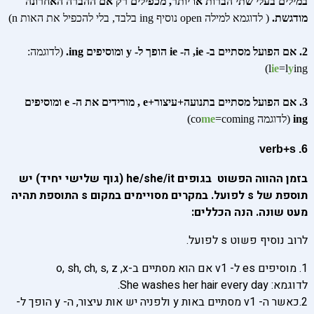
במילים בעלי שתי הברות או יותר, מכפילים רק אם ההברה האחרונה
מודגשת.
( לדוגמא למילה open נוסיף ing בלבד, בלי להכפיל את האות n)
2. אם הפועל מסתיים ב- ie, ה- ie הופך ל- y ומוסיפים ing.
(לדוגמה:
l
ie
=l
y
ing)
3. אם הפועל מסתיים בתנועה+עיצור+e , מורידים את ה- e ומוסיפים
ing
(לדוגמה co
=coming)
me
6. verb+s
בזמן ההווה הפשוט בגופים he/she/it (גוף שלישי יחיד) יש
תוספת של s לפועל. במקרים מסויימים במקום s התוספת תהיה
מעט שונה. הנה הכללים:
לרוב נוסיף פשוט s לפועל.
1. מוסיפים es ל- v1 אם הוא מסתיים ב-o, sh, ch, s, z ,x
לדוגמא: She washes her hair every day.
2.כאשר ה- v1 מסתיים באות y ולפניה יש אות עיצור, ה- y הופך ל-