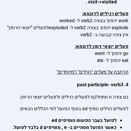
visit->visited .
פעלים רגילים לדוגמא:
work יהפוך בצורה verb2 ל- worked
explode יהפוך בצורה verb2 ל- explodedלפעלים “יוצאי הדופן”
אין צורה קבועה ב- verb2.
פעלים יוצאי דופן לדוגמא:
go יהפוך ל- went
eat יהפוך ל- ate
הרחבה על פעלים “רגילים” ו”מיוחדים”
4. past participle- verb3
גם צורה זו מתחלקת לפעלים רגילים ולפעלים יוצאי הדופן.
לפעלים רגילים נוסיף ed בסוף הפועל לפי הכללים הבאים:
לפועל בעבר הפשוט מוסיפים ed
כאשר הפועל מסתיים ב- e , מוסיפים d בלבד לפועל.