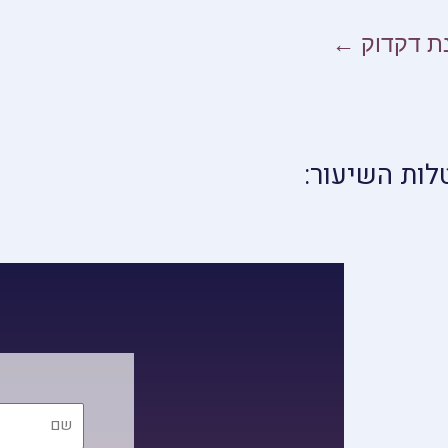
ת דקדוק ←
לות השיעור:
שם