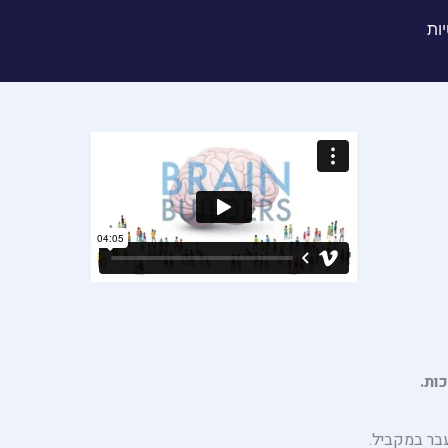
יות
ות.
בר במקביל.