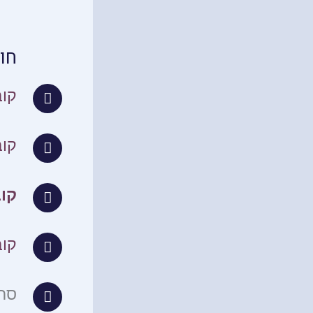
חו
קוב
קוב
קו
קוב
סרט