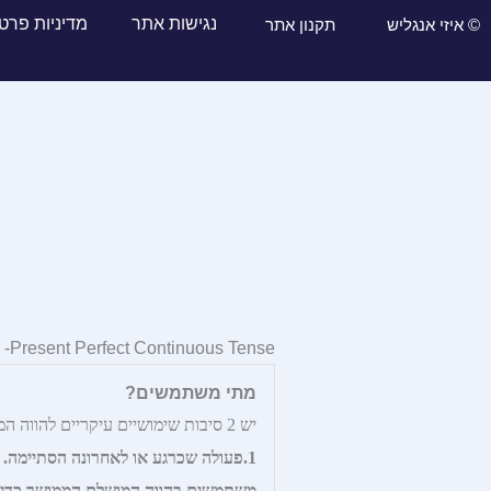
נגישות אתר
מדיניות פרט
© איזי אנגליש
תקנון אתר
Present Perfect Continuous Tense- הווה מושלם ממושך
מתי משתמשים?
יש 2 סיבות שימושיים עיקריים להווה המושלם הממושך:
1.פעולה שכרגע או לאחרונה הסתיימה.
משתמשים בהווה המושלם הממושך כדי ל