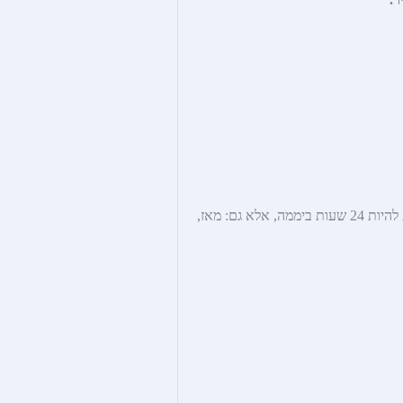
(עד ההווה-לא חייבת להיות 24 שעות ביממה, אלא גם: מאז,