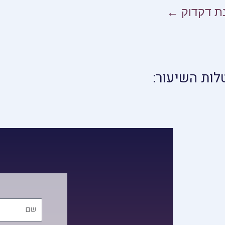
ת דקדוק ←
לות השיעור:
שם