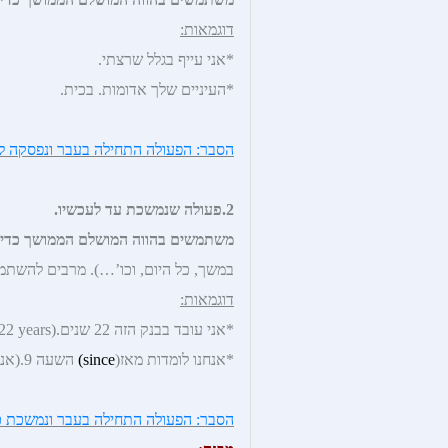
דוגמאות:
*אני עייף בגלל שרצתי.
*העיניים שלך אדומות. בכית.
הסבר: הפעולה התחילה בעבר ונפסקה לא
2.פעולה שנמשכת עד לעכשיו.
משתמשים בהווה המושלם הממושך כדי 
במשך, כל היום, וכו’…). מרבים להשתמש ב-since (מאז) ו-for 
דוגמאות:
*אני עובד בבנק הזה 22 שנים.(I have been working in this bank for 22 years.)
*אנחנו לומדות מאז(
ce)
sin
השעה 9.(אנחנו עדיין לומדות עכשיו.)
הסבר: הפעולה התחילה בעבר ונמשכת כ