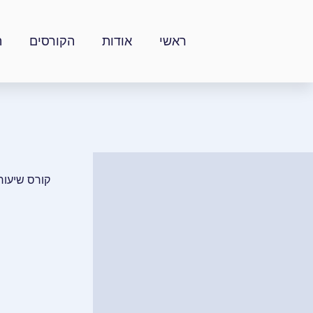
ילוג
תוכן
ראשי
אודות
הקורסים
ה
קורס שיעור מספר 13.אישיות- מהם תכונות האופי באישיות ש