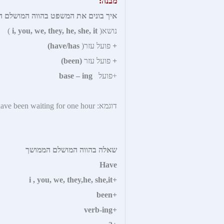
מבנה:
איך בונים את המשפט בהווה המושלם 
נושא(
i, you, we, they, he, she, it
)
+
פועל עזר(
have/has)
+
פועל עזר
(been)
+פועל
base – ing
דוגמא: I have been waiting for one hour.
שאלה בהווה המושלם הממושך
Have
+i , you, we, they,he, she,it
+been
+verb-ing