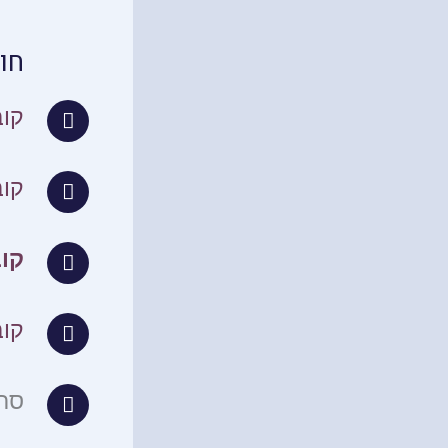
חו
קוב
קוב
קו
קוב
סרט