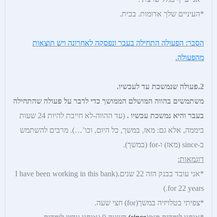
*העיניים שלך אדומות. בכית.
הסבר: הפעולה התחילה בעבר ונפסקה לאחרונה ויש תוצאות
מהפעולה.
2.פעולה שנמשכת עד לעכשיו.
משתמשים בהווה המושלם הממושך כדי לדבר על פעולה שהתחילה
בעבר והיא נמשכת עכשיו
.
(עד ההווה-לא חייבת להיות 24 שעות
ביממה, אלא גם: מאז, במשך, כל היום, וכו’…). מרבים להשתמש
ב-since (מאז) ו-for (במשך).
דוגמאות:
*אני עובד בבנק הזה 22 שנים.(I have been working in this bank
for 22 years.)
*צפיתי בטלויזיה במשך(for) חצי שעה.