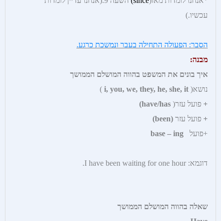
*אנחנו לומדות מאז(
ce)
sin
השעה 9.(אנחנו עדיין לומדות
עכשיו.)
הסבר: הפעולה התחילה בעבר ונמשכת כרגע.
מבנה:
איך בונים את המשפט בהווה המושלם הממושך
נושא(
i, you, we, they, he, she, it
)
+
פועל עזר(
have/has)
+
פועל עזר
(been)
+פועל
base – ing
דוגמא: I have been waiting for one hour.
שאלה בהווה המושלם הממושך