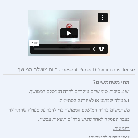
Present Perfect Continuous Tense- הווה מושלם ממושך
מתי משתמשים?
יש 2 סיבות שימושיים עיקריים להווה המושלם הממושך:
1.פעולה שכרגע או לאחרונה הסתיימה.
משתמשים בהווה המושלם הממושך כדי לדבר על פעולה שהתחילה
בעבר ונפסקה לאחרונה.
יש בדר”כ תוצאות עכשיו
.
דוגמאות:
*אני עייף בגלל שרצתי.