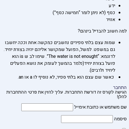
ידע
כסף (לא ניתן לומר “חמישה כסף”)
אוויר
למה חשוב להבדיל בינהם?
שמות עצם בלתי ספירים נחשבים כמקשה אחת וככה יחשבו
גם במשפט. למשל, הפועל שמקושר אליהם יהיה בצורת יחיד.
לדוגמא:
“The water is not enought”. שימו לב ש is הוא
פועל בצורת יחיד(נלמד בהמשך לעומק את נושא הפעלים
ליחיד ולרבים).
כאשר שם עצם הוא בלתי ספיר, לא נוסיף לו a או an.
התחבר
הגישה לקורס זה דורשת התחברות. עליך להזין את פרטי ההתחברות
להלן!
שם משתמש או כתובת אימייל
סיסמה