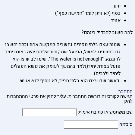
ידע
כסף (לא ניתן לומר “חמישה כסף”)
אוויר
למה חשוב להבדיל בינהם?
שמות עצם בלתי ספירים נחשבים כמקשה אחת וככה יחשבו
גם במשפט. למשל, הפועל שמקושר אליהם יהיה בצורת יחיד.
לדוגמא:
“The water is not enought”. שימו לב ש is הוא
פועל בצורת יחיד(נלמד בהמשך לעומק את נושא הפעלים
ליחיד ולרבים).
כאשר שם עצם הוא בלתי ספיר, לא נוסיף לו a או an.
התחבר
הגישה לקורס זה דורשת התחברות. עליך להזין את פרטי ההתחברות
להלן!
שם משתמש או כתובת אימייל
סיסמה