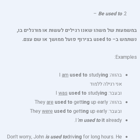
–
Be used to
במשמעות של משהו שאנו רגילים לעשות או מורגלים בו,
נשתמש ב
– used to
בצירוף פועל ממושך
או שם עצם.
Examples:
בהווה: I
ing
study
used to
am
אני רגילה ללמוד
ובעבר: I
ing
study
used to
was
בהווה: They
up early
ing
gett
used to
are
ובעבר: They
up early
ng
getti
used to
were
I
‘m used to
it
already.
Don’t worry, John
is used to
driv
ing
for long hours. He