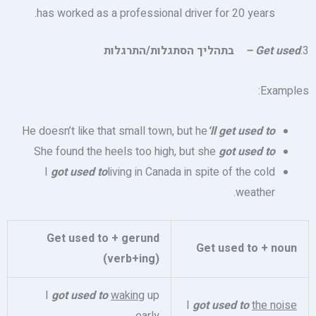
has worked as a professional driver for 20 years.
3.
Get used
–
בתהליך הסתגלות/התרגלות
Examples:
He doesn’t like that small town, but he
‘ll get used to
She found the heels too high, but she
got used to
I
got used to
living in Canada in spite of the cold
weather.
Get used to + gerund
Get used to + noun
(verb+ing)
I
got used to
waking
up
I
got used to
the noise
early