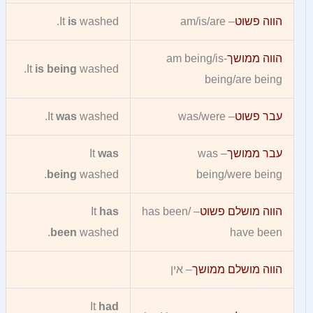
הווה פשוט
– am/is/are
washed.
is
It
הווה ממושך
-am being/is
It
is being
washed.
being/are being
עבר פשוט
– was/were
washed.
was
It
עבר ממושך
– was
was
It
being
washed.
being/were being
הווה מושלם פשוט
– has been/
has
It
been
washed.
have been
הווה מושלם ממושך
– אין
It
had