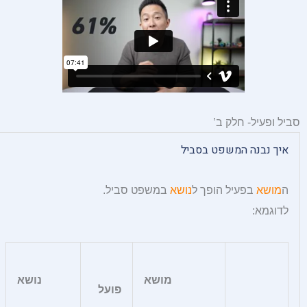
סביל ופעיל- חלק ב’
איך נבנה המשפט בסביל
ה
מושא
בפעיל הופך ל
נושא
במשפט סביל.
לדוגמא:
מושא
נושא
פועל