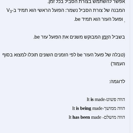
אפשר להשתמש בצורת הסביל בכל זמן.
המבנה של צורת הסביל נשמר: הפועל הראשי הוא תמיד ב-V
3
ופועל העזר הוא תמיד be.
,
בשביל ה
זמן
המבוקש משנים את הפועל עזר be.
(טבלה של פועל העזר be לפי הזמנים השונים תוכלו למצוא בסוף
העמוד)
לדוגמה:
הווה פשוט-It
made
is
הווה ממושך-It
made
is being
הווה מושלם- It
made
has been