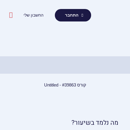
ילוג
תוכן
החשבון שלי
התחבר
קורס Untitled - #39863
מה נלמד בשיעור?