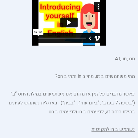
At, in, on
מתי משתמשים ב at, מתי ב in ומתי ב on?
כאשר מדברים על זמן או מקום אנו משתמשים במילת היחס “ב”
(“בשעה 7 בערב”, “ביום שני”, “בבית”) . באנגלית נשתמש לעיתים
במילת היחס at, לפעמים ב in ולפעמים ב on.
נשתמש ב
in
לתקופות