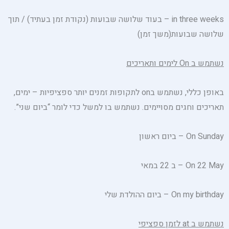
in three weeks – בעוד שלושה שבועות (נקודת זמן בעתיד) / תוך
שלושה שבועות(משך זמן)
נשתמש ב
On
לימים ותאריכים
באופן כללי, נשתמש בon לתקופות זמנים יותר ספציפיות – ימים,
תאריכים וחגים מסויימים. נשתמש בו למשל כדי לומר “ביום שני”.
On Sunday – ביום ראשון
On 22 May – ב 22 במאי
On my birthday – ביום ההולדת שלי
נשתמש ב
at
לזמן ספציפי