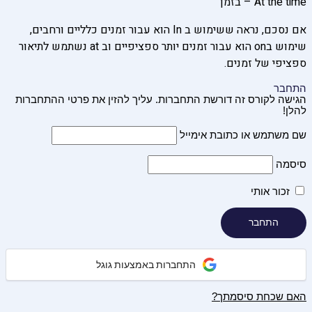
At the time – בזמן
אם נסכם, נראה ששימוש ב In הוא עבור זמנים כלליים ורחבים,
שימוש בon הוא עבור זמנים יותר ספציפיים וב at נשתמש לתיאור
ספציפי של זמנים.
התחבר
הגישה לקורס זה דורשת התחברות. עליך להזין את פרטי ההתחברות
להלן!
שם משתמש או כתובת אימייל
סיסמה
זכור אותי
התחברות באמצעות גוגל
האם שכחת סיסמתך?