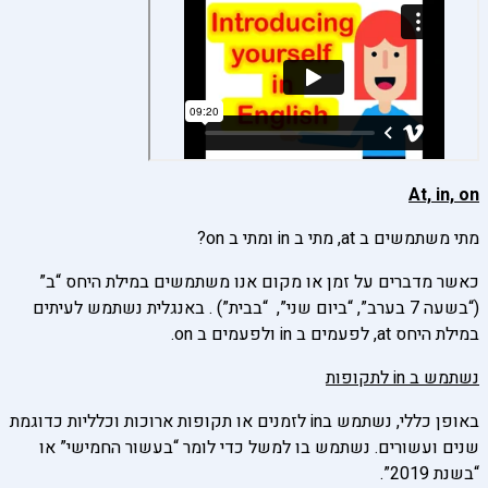
At, in, on
מתי משתמשים ב at, מתי ב in ומתי ב on?
כאשר מדברים על זמן או מקום אנו משתמשים במילת היחס “ב”
(“בשעה 7 בערב”, “ביום שני”, “בבית”) . באנגלית נשתמש לעיתים
במילת היחס at, לפעמים ב in ולפעמים ב on.
נשתמש ב
in
לתקופות
באופן כללי, נשתמש בin לזמנים או תקופות ארוכות וכלליות כדוגמת
שנים ועשורים. נשתמש בו למשל כדי לומר “בעשור החמישי” או
“בשנת 2019”.